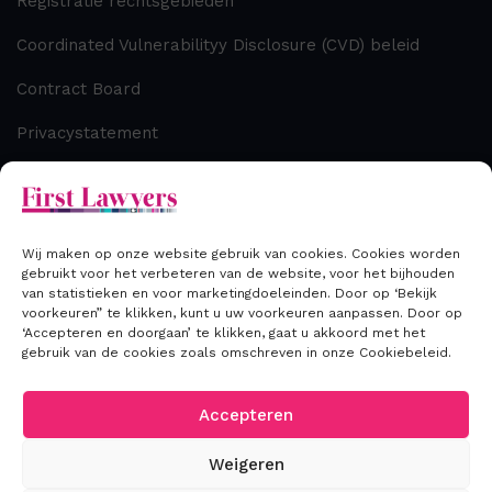
Registratie rechtsgebieden
Coordinated Vulnerabilityy Disclosure (CVD) beleid
Contract Board
Privacystatement
Cookiebeleid
Disclaimer
Wij maken op onze website gebruik van cookies. Cookies worden
gebruikt voor het verbeteren van de website, voor het bijhouden
van statistieken en voor marketingdoeleinden. Door op ‘Bekijk
Contact
voorkeuren” te klikken, kunt u uw voorkeuren aanpassen. Door op
‘Accepteren en doorgaan’ te klikken, gaat u akkoord met het
gebruik van de cookies zoals omschreven in onze Cookiebeleid.
T: +31 (0) 70 306 00 33
E: info@firstlawyers.nl
Accepteren
Weigeren