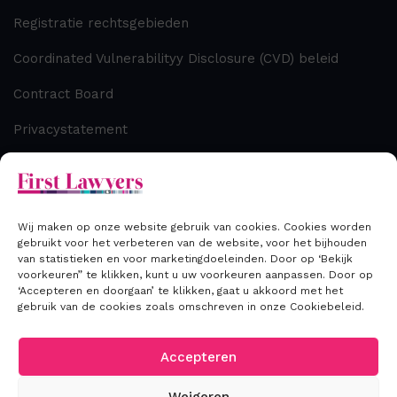
Registratie rechtsgebieden
Coordinated Vulnerabilityy Disclosure (CVD) beleid
Contract Board
Privacystatement
Cookiebeleid
Disclaimer
Wij maken op onze website gebruik van cookies. Cookies worden
gebruikt voor het verbeteren van de website, voor het bijhouden
van statistieken en voor marketingdoeleinden. Door op ‘Bekijk
Contact
voorkeuren” te klikken, kunt u uw voorkeuren aanpassen. Door op
‘Accepteren en doorgaan’ te klikken, gaat u akkoord met het
gebruik van de cookies zoals omschreven in onze Cookiebeleid.
T: +31 (0) 70 306 00 33
E: info@firstlawyers.nl
Accepteren
Weigeren