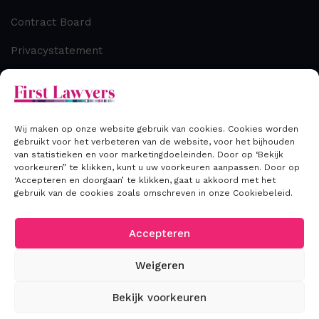
Contract Board
Privacystatement
Cookiebeleid
Disclaimer
Wij maken op onze website gebruik van cookies. Cookies worden
gebruikt voor het verbeteren van de website, voor het bijhouden
van statistieken en voor marketingdoeleinden. Door op ‘Bekijk
Contact
voorkeuren” te klikken, kunt u uw voorkeuren aanpassen. Door op
‘Accepteren en doorgaan’ te klikken, gaat u akkoord met het
gebruik van de cookies zoals omschreven in onze Cookiebeleid.
T: +31 (0) 70 306 00 33
E: info@firstlawyers.nl
Accepteren
Weigeren
Bekijk voorkeuren
2026
©First Lawyers