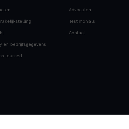
acten
Advocaten
akelijkstelling
Testimonials
ht
Contact
y en bedrijfsgegevens
ns learned