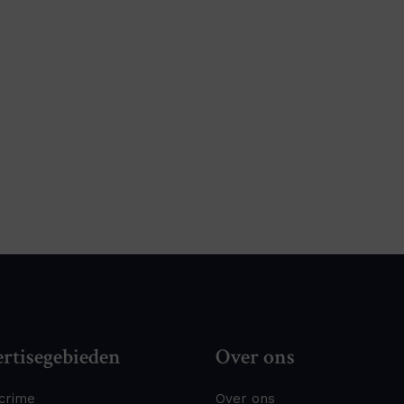
rtisegebieden
Over ons
crime
Over ons