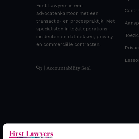
First Lawyers is een
Contr
advocatenkantoor met een
transactie- en procespraktijk. Met
Aanspr
specialisten in legal operations,
Toezic
incidenten en datalekken, privacy
en commerciële contracten.
Privac
Lesso