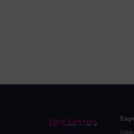
Expe
Cyber