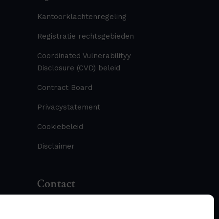
Kantoorklachtenregeling
Registratie rechtsgebieden
Coordinated Vulnerabilityy
Disclosure (CVD) beleid
Contract Board
Privacystatement
Cookiebeleid
Disclaimer
Contact
T: +31 (0) 70 306 00 33