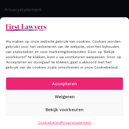
Privacystatement
Cookiebeleid
Disclaimer
Wij maken op onze website gebruik van cookies. Cookies worden
gebruikt voor het verbeteren van de website, voor het bijhouden
van statistieken en voor marketingdoeleinden. Door op ‘Bekijk
Contact
voorkeuren” te klikken, kunt u uw voorkeuren aanpassen. Door op
‘Accepteren en doorgaan’ te klikken, gaat u akkoord met het
gebruik van de cookies zoals omschreven in onze Cookiebeleid.
T: +31 (0) 70 306 00 33
E: info@firstlawyers.nl
Accepteren
Weigeren
Bekijk voorkeuren
2026
©First Lawyers
Cookiebeleid
Privacystatement