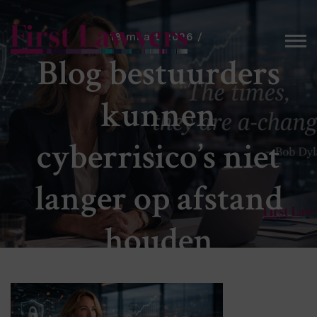
18 maart 2026
Blog bestuurders
kunnen
cyberrisico’s niet
langer op afstand
houden