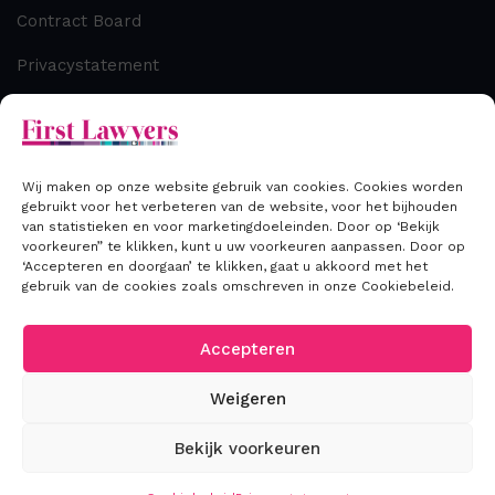
Contract Board
Privacystatement
Cookiebeleid
Disclaimer
Wij maken op onze website gebruik van cookies. Cookies worden
gebruikt voor het verbeteren van de website, voor het bijhouden
van statistieken en voor marketingdoeleinden. Door op ‘Bekijk
Contact
voorkeuren” te klikken, kunt u uw voorkeuren aanpassen. Door op
‘Accepteren en doorgaan’ te klikken, gaat u akkoord met het
gebruik van de cookies zoals omschreven in onze Cookiebeleid.
T: +31 (0) 70 306 00 33
E: info@firstlawyers.nl
Accepteren
Weigeren
Bekijk voorkeuren
2026
©First Lawyers