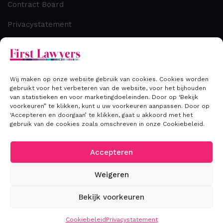
Contract Board
Privacystatement
Cookiebeleid
Disclaimer
Wij maken op onze website gebruik van cookies. Cookies worden
gebruikt voor het verbeteren van de website, voor het bijhouden
van statistieken en voor marketingdoeleinden. Door op ‘Bekijk
Contact
voorkeuren” te klikken, kunt u uw voorkeuren aanpassen. Door op
‘Accepteren en doorgaan’ te klikken, gaat u akkoord met het
gebruik van de cookies zoals omschreven in onze Cookiebeleid.
T: +31 (0) 70 306 00 33
E: info@firstlawyers.nl
Accepteren
Weigeren
Bekijk voorkeuren
2026
©First Lawyers
Cookiebeleid
Privacystatement